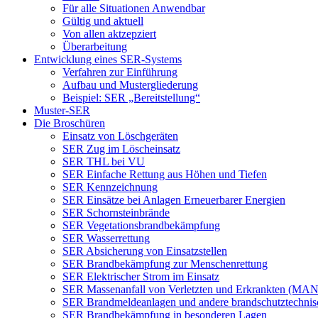
Für alle Situationen Anwendbar
Gültig und aktuell
Von allen aktzepziert
Überarbeitung
Entwicklung eines SER-Systems
Verfahren zur Einführung
Aufbau und Mustergliederung
Beispiel: SER „Bereitstellung“
Muster-SER
Die Broschüren
Einsatz von Löschgeräten
SER Zug im Löscheinsatz
SER THL bei VU
SER Einfache Rettung aus Höhen und Tiefen
SER Kennzeichnung
SER Einsätze bei Anlagen Erneuerbarer Energien
SER Schornsteinbrände
SER Vegetationsbrandbekämpfung
SER Wasserrettung
SER Absicherung von Einsatzstellen
SER Brandbekämpfung zur Menschenrettung
SER Elektrischer Strom im Einsatz
SER Massenanfall von Verletzten und Erkrankten (MA
SER Brandmeldeanlagen und andere brandschutztechnis
SER Brandbekämpfung in besonderen Lagen