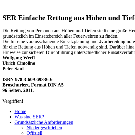
SER Einfache Rettung aus Höhen und Tief
Die Rettung von Personen aus Höhen und Tiefen stellt eine große He
grundsätzlich im Einsatzbereich aller Feuerwehren zu finden.
Die für eine vorausschauende Einsatzplanung und ﾖvorbereitung notwe
für eine Rettung aus Höhen und Tiefen notwendig sind. Darüber hinaus
Hinweise zur sicheren Durchführung unterschiedlicher Einsatzverfah
Wolfgang Werft
Ulrich Cimolino
Peter Saul
ISBN 978-3-609-69836-6
Broschuriert, Format DIN A5
96 Seiten, 2011.
Vergriffen!
Home
Was sind SER?
Grundsätzliche Anforderungen
Niedergeschrieben
Offiziell