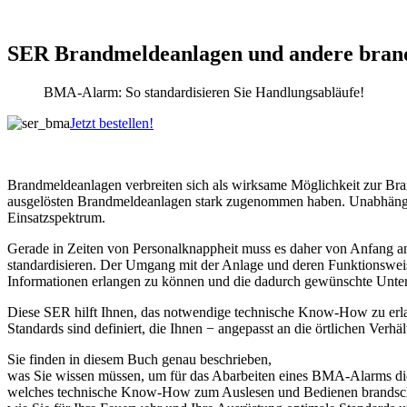
SER Brandmeldeanlagen und andere brand
BMA-Alarm: So standardisieren Sie Handlungsabläufe!
Jetzt bestellen!
Brandmeldeanlagen verbreiten sich als wirksame Möglichkeit zur Bran
ausgelösten Brandmeldeanlagen stark zugenommen haben. Unabhängig v
Einsatzspektrum.
Gerade in Zeiten von Personalknappheit muss es daher von Anfang an
standardisieren. Der Umgang mit der Anlage und deren Funktionsweise
Informationen erlangen zu können und die dadurch gewünschte Unter
Diese SER hilft Ihnen, das notwendige technische Know-How zu erla
Standards sind definiert, die Ihnen − angepasst an die örtlichen Verh
Sie finden in diesem Buch genau beschrieben,
was Sie wissen müssen, um für das Abarbeiten eines BMA-Alarms die
welches technische Know-How zum Auslesen und Bedienen brandschu