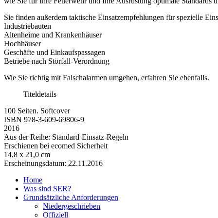
wie Sie für Ihre Feuerwehr und Ihre Ausrüstung optimale Standards u
Sie finden außerdem taktische Einsatzempfehlungen für spezielle Eins
Industriebauten
Altenheime und Krankenhäuser
Hochhäuser
Geschäfte und Einkaufspassagen
Betriebe nach Störfall-Verordnung
Wie Sie richtig mit Falschalarmen umgehen, erfahren Sie ebenfalls.
Titeldetails
100 Seiten. Softcover
ISBN 978-3-609-69806-9
2016
Aus der Reihe: Standard-Einsatz-Regeln
Erschienen bei ecomed Sicherheit
14,8 x 21,0 cm
Erscheinungsdatum: 22.11.2016
Home
Was sind SER?
Grundsätzliche Anforderungen
Niedergeschrieben
Offiziell