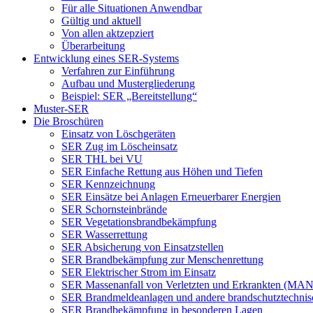
Für alle Situationen Anwendbar
Gültig und aktuell
Von allen aktzepziert
Überarbeitung
Entwicklung eines SER-Systems
Verfahren zur Einführung
Aufbau und Mustergliederung
Beispiel: SER „Bereitstellung“
Muster-SER
Die Broschüren
Einsatz von Löschgeräten
SER Zug im Löscheinsatz
SER THL bei VU
SER Einfache Rettung aus Höhen und Tiefen
SER Kennzeichnung
SER Einsätze bei Anlagen Erneuerbarer Energien
SER Schornsteinbrände
SER Vegetationsbrandbekämpfung
SER Wasserrettung
SER Absicherung von Einsatzstellen
SER Brandbekämpfung zur Menschenrettung
SER Elektrischer Strom im Einsatz
SER Massenanfall von Verletzten und Erkrankten (MA
SER Brandmeldeanlagen und andere brandschutztechnis
SER Brandbekämpfung in besonderen Lagen